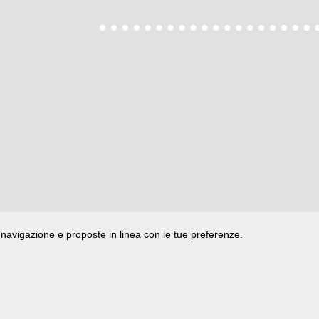
di navigazione e proposte in linea con le tue preferenze.
ata presso il Tribunale di Rimini
|
registrazione n. 2 /28/02/2012
|
© 2024 buongiorno