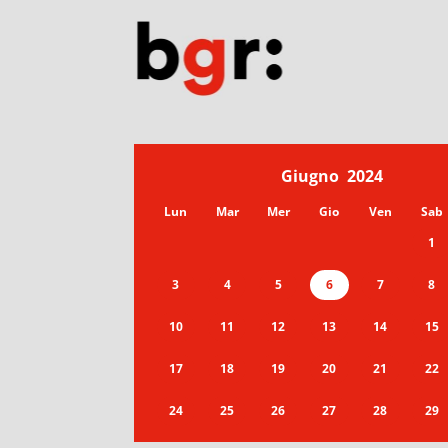
Giugno
2024
Lun
Mar
Mer
Gio
Ven
Sab
1
3
4
5
6
7
8
10
11
12
13
14
15
17
18
19
20
21
22
24
25
26
27
28
29