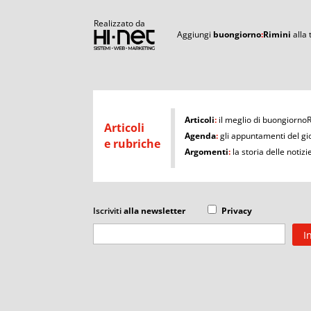
Realizzato da
Aggiungi
buongiorno
:
Rimini
alla
I
Articoli
:
il meglio di buongiorno
Articoli
Agenda
:
gli appuntamenti del gi
e rubriche
Argomenti
:
la storia delle notizi
Iscriviti
alla newsletter
Privacy