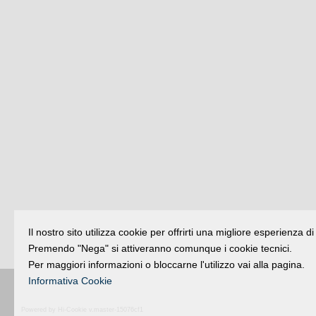
Il nostro sito utilizza cookie per offrirti una migliore esperienza 
Premendo "Nega" si attiveranno comunque i cookie tecnici.
Per maggiori informazioni o bloccarne l'utilizzo vai alla pagina.
Informativa Cookie
Buongiorno
:
Rimini
é una testata registr
Powered by Hi-Cookie v.master-15076cf1