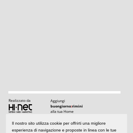
Realizzato da
Aggiungi
buongiorno
:
rimini
alla tua Home
Il nostro sito utilizza cookie per offrirti una migliore
Articoli
:
il meglio di buongiornoRimini
esperienza di navigazione e proposte in linea con le tue
Articoli