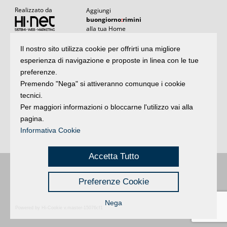
Realizzato da
Aggiungi
buongiorno
:
rimini
alla tua Home
I
Il nostro sito utilizza cookie per offrirti una migliore
Articoli
:
il meglio di buongiornoRimini
esperienza di navigazione e proposte in linea con le tue
Articoli
Agenda
:
gli appuntamenti del giorno
preferenze.
e rubriche
Premendo "Nega" si attiveranno comunque i cookie
Argomenti
:
la storia delle notizie
tecnici.
Per maggiori informazioni o bloccarne l'utilizzo vai alla
Iscriviti
pagina.
alla newsletter
Privacy
Informativa Cookie
Accetta Tutto
Buongiorno
:
Rimini
é una testata registrata presso il Tribunale di Rimini
|
Preferenze Cookie
registrazione n. 2 /28/02/2012
|
© 2024 buongiornoRimini
Privacy
Credits
|
Nega
Powered by Hi-Cookie v.master-15076cf1