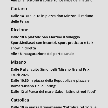
Alle
21
all’Astoria il concerto ‘Le fiabe del mattino’
Coriano
Dalle
14,30
alle 18 in piazza don Minzoni il raduno
delle Ferrari
Riccione
Dalle
10
a piazzale San Martino il Villaggio
SportMediaset con incontri, sport praticato e talk
show in diretta
Alle
18
inaugurazione del porto canale
Misano
Dalle
9
al circuito Simoncelli ‘Misano Grand Prix
Truck 2026’
Dalle
10,30
in piazza della Repubblica e piazzale
Roma ‘Misano Hello Spring’
Dalle
12
al Parco del mare ‘Sabor latino street food’
Cattolica
Dalle
10
in piazza Primomaggio ‘Cattolica retrò’ (alle