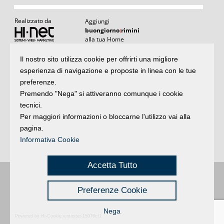
Realizzato da
Aggiungi
buongiorno
:
rimini
alla tua Home
I
Il nostro sito utilizza cookie per offrirti una migliore
Articoli
:
il meglio di buongiornoRimini
esperienza di navigazione e proposte in linea con le tue
Articoli
Agenda
:
gli appuntamenti del giorno
preferenze.
e rubriche
Premendo "Nega" si attiveranno comunque i cookie
Argomenti
:
la storia delle notizie
tecnici.
Per maggiori informazioni o bloccarne l'utilizzo vai alla
Iscriviti
pagina.
alla newsletter
Privacy
Informativa Cookie
Accetta Tutto
Buongiorno
:
Rimini
é una testata registrata presso il Tribunale di Rimini
|
Preferenze Cookie
registrazione n. 2 /28/02/2012
|
© 2024 buongiornoRimini
Privacy
Credits
|
Nega
Powered by Hi-Cookie v.master-15076cf1