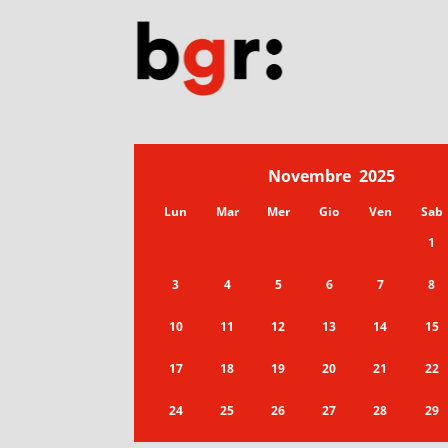
Novembre
2025
Lun
Mar
Mer
Gio
Ven
Sab
1
3
4
5
6
7
8
10
11
12
13
14
15
17
18
19
20
21
22
24
25
26
27
28
29