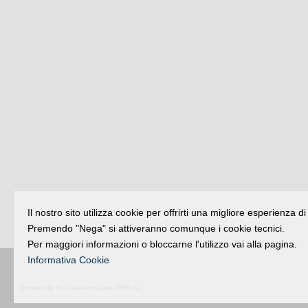
Il nostro sito utilizza cookie per offrirti una migliore esperienza 
Premendo "Nega" si attiveranno comunque i cookie tecnici.
Per maggiori informazioni o bloccarne l'utilizzo vai alla pagina.
Informativa Cookie
Buongiorno
:
Rimini
é una testata registr
Powered by Hi-Cookie v.master-15076cf1