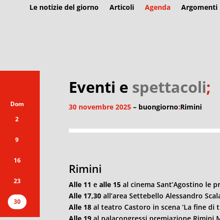
Le notizie del giorno
Articoli
Agenda
Argomenti
Eventi e
spettacoli
;
Dom
30 novembre 2025
– buongiorno
:
Rimini
2
9
16
Rimini
23
Alle 11
e
alle 15
al cinema Sant’Agostino le pr
Alle 17,30
all’area Settebello Alessandro Scal
30
Alle 18
al teatro Castoro in scena ‘La fine di t
Alle 19
al palacongressi premiazione Rimini 