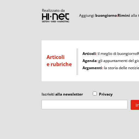
Realizzato da
Aggiungi
buongiorno
:
Rimini
alla
I
Articoli
:
il meglio di buongiorno
Articoli
Agenda
:
gli appuntamenti del gi
e rubriche
Argomenti
:
la storia delle notizi
Iscriviti
alla newsletter
Privacy