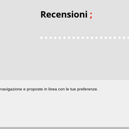
Recensioni
;
di navigazione e proposte in linea con le tue preferenze.
ata presso il Tribunale di Rimini
|
registrazione n. 2 /28/02/2012
|
© 2024 buongiorno