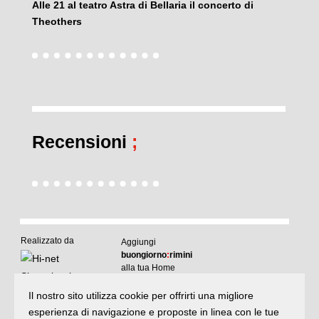
Alle 21 al teatro Astra di Bellaria il concerto di
Theothers
Recensioni
;
Realizzato da
Aggiungi
buongiorno
:
rimini
alla tua Home
Il nostro sito utilizza cookie per offrirti una migliore
Articoli
:
il meglio di buongiornoRimini
esperienza di navigazione e proposte in linea con le tue
Articoli