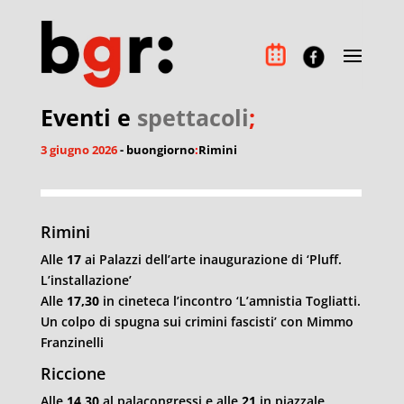
Eventi e
spettacoli
;
3 giugno 2026
- buongiorno
:
Rimini
Rimini
Alle
17
ai Palazzi dell’arte inaugurazione di ‘Pluff.
L’installazione’
Alle
17,30
in cineteca l’incontro ‘L’amnistia Togliatti.
Un colpo di spugna sui crimini fascisti’ con Mimmo
Franzinelli
Riccione
Alle
14,30
al palacongressi e alle
21
in piazzale