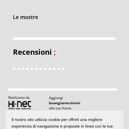
Le mostre
Recensioni
;
Realizzato da
Aggiungi
buongiorno
:
rimini
alla tua Home
Il nostro sito utilizza cookie per offrirti una migliore
Articoli
:
il meglio di buongiornoRimini
esperienza di navigazione e proposte in linea con le tue
Articoli