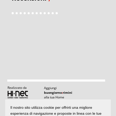
Realizzato da
Aggiungi
buongiorno
:
rimini
alla tua Home
Il nostro sito utilizza cookie per offrirti una migliore
Articoli
:
il meglio di buongiornoRimini
esperienza di navigazione e proposte in linea con le tue
Articoli