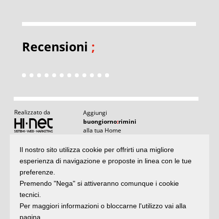
Recensioni
;
Realizzato da
Aggiungi
buongiorno
:
rimini
alla tua Home
I
Il nostro sito utilizza cookie per offrirti una migliore
Articoli
:
il meglio di buongiornoRimini
esperienza di navigazione e proposte in linea con le tue
Articoli
Agenda
:
gli appuntamenti del giorno
preferenze.
e rubriche
Premendo "Nega" si attiveranno comunque i cookie
Argomenti
:
la storia delle notizie
tecnici.
Per maggiori informazioni o bloccarne l'utilizzo vai alla
Iscriviti
pagina.
alla newsletter
Privacy