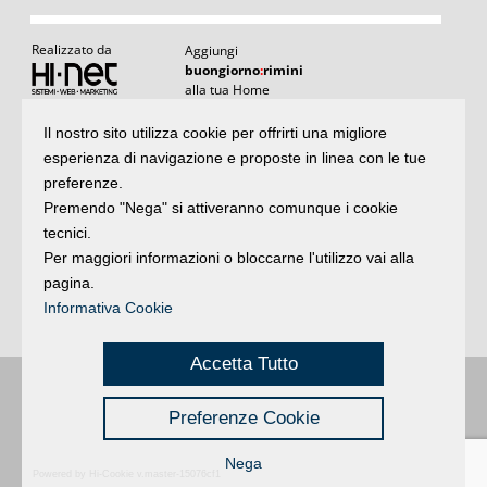
Realizzato da
Aggiungi
buongiorno
:
rimini
alla tua Home
I
Il nostro sito utilizza cookie per offrirti una migliore
Articoli
:
il meglio di buongiornoRimini
esperienza di navigazione e proposte in linea con le tue
Articoli
Agenda
:
gli appuntamenti del giorno
preferenze.
e rubriche
Premendo "Nega" si attiveranno comunque i cookie
Argomenti
:
la storia delle notizie
tecnici.
Per maggiori informazioni o bloccarne l'utilizzo vai alla
Iscriviti
pagina.
alla newsletter
Privacy
Informativa Cookie
Accetta Tutto
Buongiorno
:
Rimini
é una testata registrata presso il Tribunale di Rimini
|
Preferenze Cookie
registrazione n. 2 /28/02/2012
|
© 2024 buongiornoRimini
Privacy
Credits
|
Nega
Powered by Hi-Cookie v.master-15076cf1