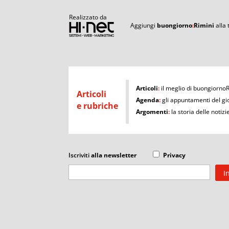
Realizzato da
Aggiungi
buongiorno
:
Rimini
alla
I
Articoli
:
il meglio di buongiorno
Articoli
Agenda
:
gli appuntamenti del gi
e rubriche
Argomenti
:
la storia delle notizi
Iscriviti
alla newsletter
Privacy