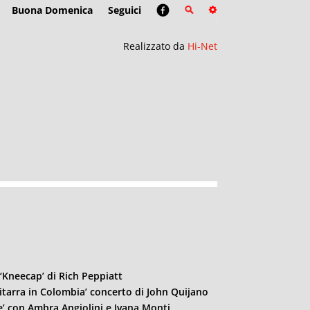
Buona Domenica
Seguici
Realizzato da
Hi-Net
m ‘Kneecap’ di Rich Peppiatt
chitarra in Colombia’ concerto di John Quijano
ne’ con Ambra Angiolini e Ivana Monti