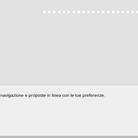
di navigazione e proposte in linea con le tue preferenze.
ata presso il Tribunale di Rimini
|
registrazione n. 2 /28/02/2012
|
© 2024 buongiorno