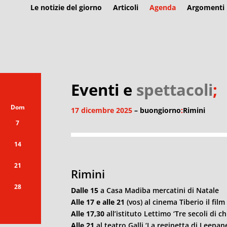
Le notizie del giorno
Articoli
Agenda
Argomenti
Eventi e
spettacoli
;
Dom
17 dicembre 2025
– buongiorno
:
Rimini
7
14
21
Rimini
28
Dalle 15
a Casa Madiba mercatini di Natale
Alle 17
e alle 21
(vos) al cinema Tiberio il fil
Alle 17,30
all’istituto Lettimo ‘Tre secoli di 
Alle 21
al teatro Galli ‘La reginetta di Leena