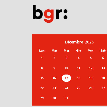
Dicembre
2025
Lun
Mar
Mer
Gio
Ven
Sab
1
2
3
4
5
6
8
9
10
11
12
13
15
16
17
18
19
20
22
23
24
25
26
27
29
30
31