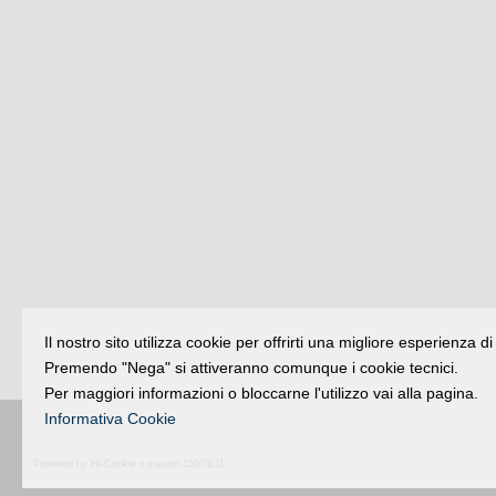
Il nostro sito utilizza cookie per offrirti una migliore esperienza 
Premendo "Nega" si attiveranno comunque i cookie tecnici.
Per maggiori informazioni o bloccarne l'utilizzo vai alla pagina.
Informativa Cookie
Buongiorno
:
Rimini
é una testata registr
Powered by Hi-Cookie v.master-15076cf1