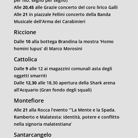
per filo, segno per segno)
Alle
20,45
alle Grazie concerto del coro lirico Galli
Alle
21
in piazzale Fellini concerto della Banda
Musicale dell’Arma dei Carabinieri
Riccione
Dalle
10
alla bottega Brandina la mostra ‘Homo
homini lupus’ di Marco Morosini
Cattolica
Dalle
9
alle 12 ai magazzini comunali asta degli
oggetti smarriti
Dalle
12,30
alle 18,30 apertura della Shark arena
all’Acquario (Gran fondo degli
squali
)
Montefiore
Alle
21
alla Rocca l’evento ‘“La Mente e la Spada.
Ramberto e Malatesta: identità, potere e conflitto
nella signoria malatestiana’
Santarcangelo