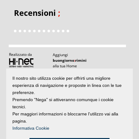
Recensioni
;
Realizzato da
Aggiungi
buongiorno
:
rimini
alla tua Home
I
Il nostro sito utilizza cookie per offrirti una migliore
Articoli
:
il meglio di buongiornoRimini
esperienza di navigazione e proposte in linea con le tue
Articoli
Agenda
:
gli appuntamenti del giorno
preferenze.
e rubriche
Premendo "Nega" si attiveranno comunque i cookie
Argomenti
:
la storia delle notizie
tecnici.
Per maggiori informazioni o bloccarne l'utilizzo vai alla
Iscriviti
pagina.
alla newsletter
Privacy
Informativa Cookie