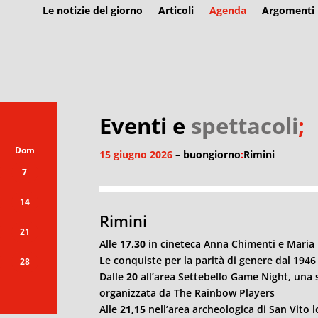
Le notizie del giorno
Articoli
Agenda
Argomenti
Eventi e
spettacoli
;
Dom
15 giugno 2026
– buongiorno
:
Rimini
7
14
Rimini
21
Alle
17,30
in cineteca Anna Chimenti e Maria 
Le conquiste per la parità di genere dal 1946 
28
Dalle
20
all’area Settebello Game Night, una s
organizzata da The Rainbow Players
Alle
21,15
nell’area archeologica di San Vito l