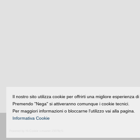
Il nostro sito utilizza cookie per offrirti una migliore esperienza 
Premendo "Nega" si attiveranno comunque i cookie tecnici.
Per maggiori informazioni o bloccarne l'utilizzo vai alla pagina.
Informativa Cookie
Buongiorno
:
Rimini
é una testata registr
Powered by Hi-Cookie v.master-15076cf1