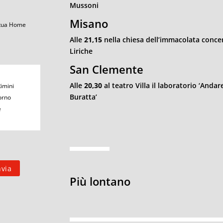
Mussoni
Misano
 tua Home
Alle
21,15
nella chiesa dell’immacolata concert
Liriche
San Clemente
Alle
20,30
al teatro Villa il laboratorio ‘Anda
Rimini
Buratta’
orno
e
Più lontano