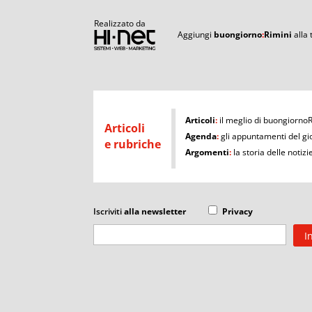
Realizzato da
Aggiungi
buongiorno
:
Rimini
alla
I
Articoli
:
il meglio di buongiorno
Articoli
Agenda
:
gli appuntamenti del gi
e rubriche
Argomenti
:
la storia delle notizi
Iscriviti
alla newsletter
Privacy