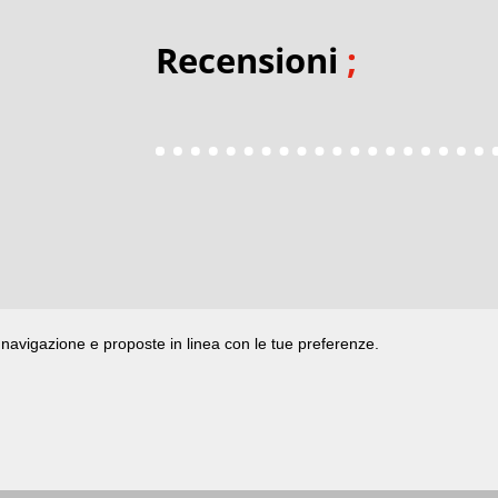
Recensioni
;
di navigazione e proposte in linea con le tue preferenze.
ata presso il Tribunale di Rimini
|
registrazione n. 2 /28/02/2012
|
© 2024 buongiorno