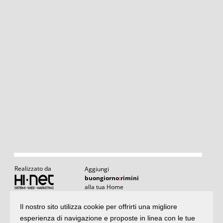
Realizzato da
Aggiungi
buongiorno
:
rimini
alla tua Home
Il nostro sito utilizza cookie per offrirti una migliore
Articoli
:
il meglio di buongiornoRimini
esperienza di navigazione e proposte in linea con le tue
Articoli