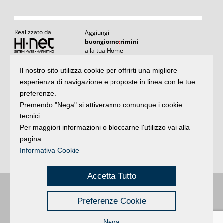
Realizzato da
Aggiungi
buongiorno
:
rimini
alla tua Home
I
Il nostro sito utilizza cookie per offrirti una migliore
Articoli
:
il meglio di buongiornoRimini
esperienza di navigazione e proposte in linea con le tue
Articoli
Agenda
:
gli appuntamenti del giorno
preferenze.
e rubriche
Premendo "Nega" si attiveranno comunque i cookie
Argomenti
:
la storia delle notizie
tecnici.
Per maggiori informazioni o bloccarne l'utilizzo vai alla
Iscriviti
pagina.
alla newsletter
Privacy
Informativa Cookie
Accetta Tutto
Buongiorno
:
Rimini
é una testata registrata presso il Tribunale di Rimini
|
Preferenze Cookie
registrazione n. 2 /28/02/2012
|
© 2024 buongiornoRimini
Privacy
Credits
|
Nega