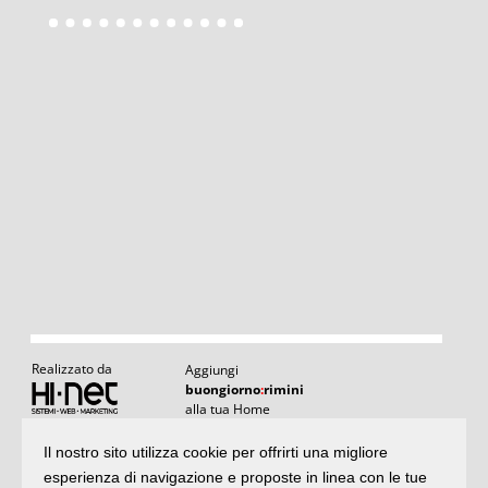
Realizzato da
Aggiungi
buongiorno
:
rimini
alla tua Home
Il nostro sito utilizza cookie per offrirti una migliore
Articoli
:
il meglio di buongiornoRimini
esperienza di navigazione e proposte in linea con le tue
Articoli