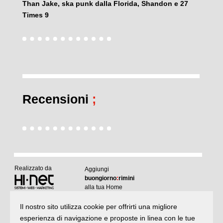
Than Jake, ska punk dalla Florida, Shandon e 27
Times 9
Recensioni
;
Realizzato da
Aggiungi
buongiorno
:
rimini
alla tua Home
Il nostro sito utilizza cookie per offrirti una migliore
Articoli
:
il meglio di buongiornoRimini
esperienza di navigazione e proposte in linea con le tue
Articoli