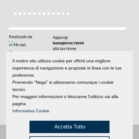
Realizzato da
Aggiungi
buongiorno
:
rimini
alla tua Home
I
Il nostro sito utilizza cookie per offrirti una migliore
Articoli
:
il meglio di buongiornoRimini
esperienza di navigazione e proposte in linea con le tue
Articoli
Agenda
:
gli appuntamenti del giorno
preferenze.
e rubriche
Premendo "Nega" si attiveranno comunque i cookie
Argomenti
:
la storia delle notizie
tecnici.
Per maggiori informazioni o bloccarne l'utilizzo vai alla
pagina.
Iscriviti
alla newsletter
Privacy
Informativa Cookie
Accetta Tutto