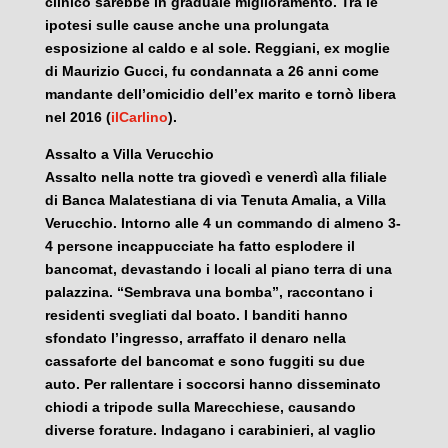
clinico sarebbe in graduale miglioramento. Tra le
ipotesi sulle cause anche una prolungata
esposizione al caldo e al sole. Reggiani, ex moglie
di Maurizio Gucci, fu condannata a 26 anni come
mandante dell’omicidio dell’ex marito e tornò libera
nel 2016 (
ilCarlino
).
Assalto a Villa Verucchio
Assalto nella notte tra giovedì e venerdì alla filiale
di Banca Malatestiana di via Tenuta Amalia, a Villa
Verucchio. Intorno alle 4 un commando di almeno 3-
4 persone incappucciate ha fatto esplodere il
bancomat, devastando i locali al piano terra di una
palazzina. “Sembrava una bomba”, raccontano i
residenti svegliati dal boato. I banditi hanno
sfondato l’ingresso, arraffato il denaro nella
cassaforte del bancomat e sono fuggiti su due
auto. Per rallentare i soccorsi hanno disseminato
chiodi a tripode sulla Marecchiese, causando
diverse forature. Indagano i carabinieri, al vaglio