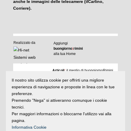
anche le immagini delle telecamere (ilCarlino,
Corriere).
Realizzato da
Aggiungi
buongiorno
:
rimini
alla tua Home
I
Articoli
:
il meglio di buongiornoRimini
Agenda
:
gli appuntamenti del giorno
Il nostro sito utilizza cookie per offrirti una migliore
Articoli
Argomenti
:
la storia delle notizie
esperienza di navigazione e proposte in linea con le tue
e rubriche
preferenze.
buonaDomenica
:
quasi un rotocalco
Premendo "Nega" si attiveranno comunque i cookie
tecnici.
Per maggiori informazioni o bloccarne l'utilizzo vai alla
Iscriviti
alla newsletter
Privacy
pagina.
Informativa Cookie