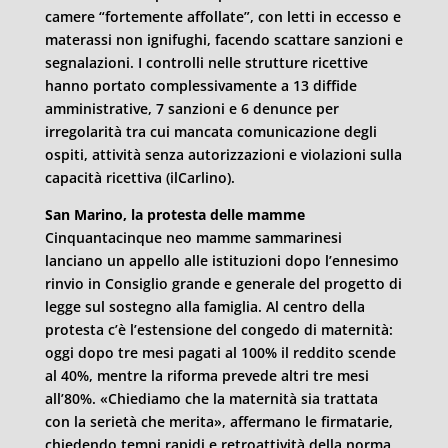
camere “fortemente affollate”, con letti in eccesso e
materassi non ignifughi, facendo scattare sanzioni e
segnalazioni. I controlli nelle strutture ricettive
hanno portato complessivamente a 13 diffide
amministrative, 7 sanzioni e 6 denunce per
irregolarità tra cui mancata comunicazione degli
ospiti, attività senza autorizzazioni e violazioni sulla
capacità ricettiva (ilCarlino).
San Marino, la protesta delle mamme
Cinquantacinque neo mamme sammarinesi
lanciano un appello alle istituzioni dopo l’ennesimo
rinvio in Consiglio grande e generale del progetto di
legge sul sostegno alla famiglia. Al centro della
protesta c’è l’estensione del congedo di maternità:
oggi dopo tre mesi pagati al 100% il reddito scende
al 40%, mentre la riforma prevede altri tre mesi
all’80%. «Chiediamo che la maternità sia trattata
con la serietà che merita», affermano le firmatarie,
chiedendo tempi rapidi e retroattività della norma