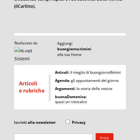
(ilCarlino).
Realizzato da
Aggiungi
buongiorno
:
rimini
alla tua Home
I
Articoli
:
il meglio di buongiornoRimini
Agenda
:
gli appuntamenti del giorno
Articoli
Argomenti
:
la storia delle notizie
e rubriche
buonaDomenica
:
quasi un rotocalco
Iscriviti
alla newsletter
Privacy