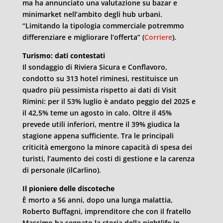
ma ha annunciato una valutazione su bazar e
minimarket nell’ambito degli hub urbani.
“Limitando la tipologia commerciale potremmo
differenziare e migliorare l’offerta” (
Corriere
).
Turismo: dati contestati
Il sondaggio di Riviera Sicura e Conflavoro,
condotto su 313 hotel riminesi, restituisce un
quadro più pessimista rispetto ai dati di Visit
Rimini: per il 53% luglio è andato peggio del 2025 e
il 42,5% teme un agosto in calo. Oltre il 45%
prevede utili inferiori, mentre il 39% giudica la
stagione appena sufficiente. Tra le principali
criticità emergono la minore capacità di spesa dei
turisti, l’aumento dei costi di gestione e la carenza
di personale (ilCarlino).
Il pioniere delle discoteche
È morto a 56 anni, dopo una lunga malattia,
Roberto Buffagni, imprenditore che con il fratello
Massimo ha segnato la storia della nightlife in