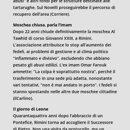
abusi” e altri fondi per le strutture destinate alle
tartarughe. Sul Novelli proseguirebbe il percorso di
recupero dell’area (Corriere).
Moschea chiusa, parla l’imam
Dopo 22 anni chiude definitivamente la moschea Al
Tawhid di corso Giovanni XXIII, a Rimini.
L’associazione attribuisce lo stop all’aumento dei
fedeli, ai problemi di gestione e al clima politico
“infiammato e divisivo”, escludendo che abbiano
pesato gli abusi edilizi. L’ex imam Omar Farouk
ammette: “La colpa è soprattutto nostra”, perché il
trasferimento in una sede più adatta, nonostante
vari tentativi, “non è mai andato in porto”. I fedeli si
stanno spostando nelle altre due moschee cittadine
(ilCarlino).
Il giorno di Leone
Quarantaquattro anni dopo l’abbraccio di un
Pontefice, Rimini torna ad accogliere il Successore
di Pietro. Non una visita da protocollo, ma un