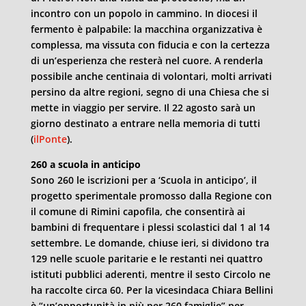
incontro con un popolo in cammino. In diocesi il
fermento è palpabile: la macchina organizzativa è
complessa, ma vissuta con fiducia e con la certezza
di un’esperienza che resterà nel cuore. A renderla
possibile anche centinaia di volontari, molti arrivati
persino da altre regioni, segno di una Chiesa che si
mette in viaggio per servire. Il 22 agosto sarà un
giorno destinato a entrare nella memoria di tutti
(
ilPonte
).
260 a scuola in anticipo
Sono 260 le iscrizioni per a ‘Scuola in anticipo’, il
progetto sperimentale promosso dalla Regione con
il comune di Rimini capofila, che consentirà ai
bambini di frequentare i plessi scolastici dal 1 al 14
settembre. Le domande, chiuse ieri, si dividono tra
129 nelle scuole paritarie e le restanti nei quattro
istituti pubblici aderenti, mentre il sesto Circolo ne
ha raccolte circa 60. Per la vicesindaca Chiara Bellini
è “un’opportunità in più per 260 famiglie” per