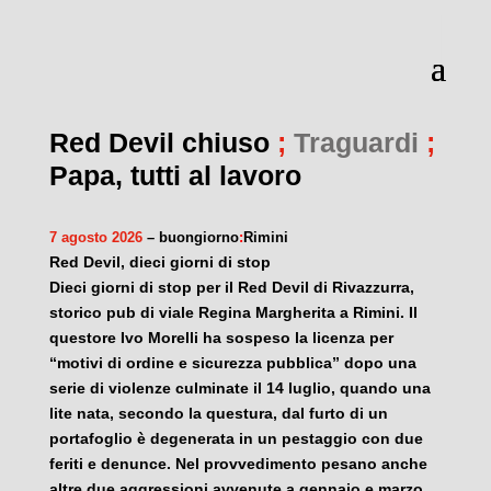
Red Devil chiuso
;
Traguardi
;
Papa, tutti al lavoro
7 agosto 2026
– buongiorno
:
Rimini
Red Devil, dieci giorni di stop
Dieci giorni di stop per il Red Devil di Rivazzurra,
storico pub di viale Regina Margherita a Rimini. Il
questore Ivo Morelli ha sospeso la licenza per
“motivi di ordine e sicurezza pubblica” dopo una
serie di violenze culminate il 14 luglio, quando una
lite nata, secondo la questura, dal furto di un
portafoglio è degenerata in un pestaggio con due
feriti e denunce. Nel provvedimento pesano anche
altre due aggressioni avvenute a gennaio e marzo.