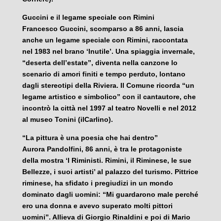
Guccini e il legame speciale con Rimini
Francesco Guccini, scomparso a 86 anni, lascia
anche un legame speciale con Rimini, raccontata
nel 1983 nel brano ‘Inutile’. Una spiaggia invernale,
“deserta dell’estate”, diventa nella canzone lo
scenario di amori finiti e tempo perduto, lontano
dagli stereotipi della Riviera. Il Comune ricorda “un
legame artistico e simbolico” con il cantautore, che
incontrò la città nel 1997 al teatro Novelli e nel 2012
al museo Tonini (ilCarlino).
“La pittura è una poesia che hai dentro”
Aurora Pandolfini, 86 anni, è tra le protagoniste
della mostra ‘I Riministi. Rimini, il Riminese, le sue
Bellezze, i suoi artisti’ al palazzo del turismo. Pittrice
riminese, ha sfidato i pregiudizi in un mondo
dominato dagli uomini: “Mi guardarono male perché
ero una donna e avevo superato molti pittori
uomini”. Allieva di Giorgio Rinaldini e poi di Mario