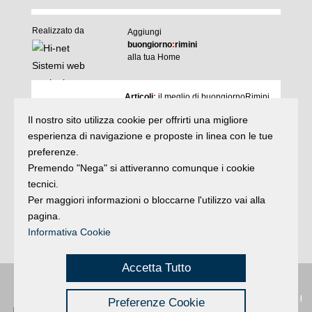
Realizzato da
Aggiungi
buongiorno
:
rimini
alla tua Home
I
Articoli
:
il meglio di buongiornoRimini
Agenda
:
gli appuntamenti del giorno
Il nostro sito utilizza cookie per offrirti una migliore
Articoli
Argomenti
:
la storia delle notizie
esperienza di navigazione e proposte in linea con le tue
e rubriche
preferenze.
buonaDomenica
:
quasi un rotocalco
Premendo "Nega" si attiveranno comunque i cookie
tecnici.
Per maggiori informazioni o bloccarne l'utilizzo vai alla
Iscriviti
alla newsletter
Privacy
pagina.
Informativa Cookie
Accetta Tutto
Privacy
|
Buongiorno
:
Rimini
é una testata registrata presso il Tribunale di
Preferenze Cookie
Credits
Rimini
|
registrazione n. 2 /28/02/2012
|
© 2024 buongiornoRimini