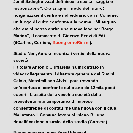
Jamil Sadegholvaad definisce la scelta “saggia e
responsabile”. Ora si apre il nodo del futuro:
riorganizzare il centro e individuare, con il Comune,
un luogo di culto conforme alle norme. “Mi auguro
che ora si possa aprire una nuova fase per Borgo
Marina”, il commento di Gioenzo Renzi di Fdi
(ilCarlino, Corriere,
BuongiornoRimini
).
Stadio Neri, Aurora incontra i vertici della nuova
società
Il titolare Antonio Ciuffarella ha incontrato in
videocollegamento il direttore generale del Rimini
Calcio, Massimiliano Alvisi, pare trovando
un’apertura al confronto sul piano da 12mila posti
coperti. L’uscita della vecchia società dalla
precedente rete temporanea di imprese
consentirebbe di costituirne una nuova con il club.
Ma intanto il Comune lavora al ‘piano B’, una
riqualificazione a stralci dello stadio (Corriere).
Nuovo mercato ittico, fondi bloccati