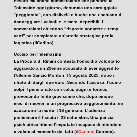
Pesaro ma anche commerciante che percorre la
Tolemaide ogni giorno, denuncia una carreggiata
“peggiorata”, con dislivelli e buche che rischiano di
danneggiare i veicoli e le merci deperibili. I
commercianti chiedono “risposte concrete e tempi
certi” per completare un’arteria strategica per la
logistica (ilCarlino).
Ucciso per l’elemosina
La Procura di Rimini contesta l’omicidio volontario
aggravato a un 29enne accusato di aver aggredito
l’88enne Sanzio Montori il 9 agosto 2025, dopo il
rifiuto di dargli due euro. Secondo l’accusa, l’uomo
colpì il pensionato con calci, pugni e forbici,
provocando ferite gravissime che, dopo cinque
mesi di ricoveri e un progressivo peggioramento, ne
causarono la morte il 16 gennaio. L’udienza
preliminare è fissata il 23 settembre. Una perizia
psichiatrica ritiene l’imputato incapace di intendere
e volere al momento dei fatti (
ilCarlino
, Corriere).