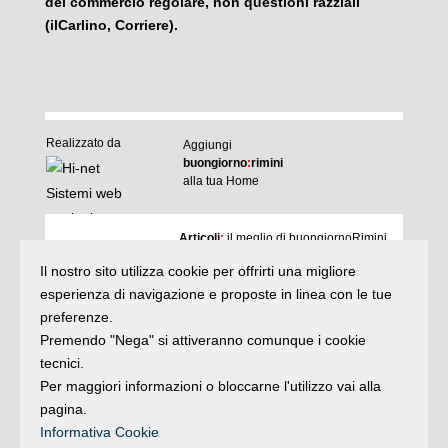
del commercio regolare, non questioni razziali
(ilCarlino, Corriere).
Realizzato da
Aggiungi
buongiorno
:
rimini
alla tua Home
I
Articoli
:
il meglio di buongiornoRimini
Agenda
:
gli appuntamenti del giorno
Il nostro sito utilizza cookie per offrirti una migliore
Articoli
Argomenti
:
la storia delle notizie
esperienza di navigazione e proposte in linea con le tue
e rubriche
preferenze.
buonaDomenica
:
quasi un rotocalco
Premendo "Nega" si attiveranno comunque i cookie
tecnici.
Per maggiori informazioni o bloccarne l'utilizzo vai alla
Iscriviti
alla newsletter
Privacy
pagina.
Informativa Cookie