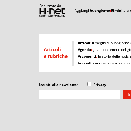
Realizzato da
Aggiungi
buongiorno
:
Rimini
alla
I
Articoli
:
il meglio di buongiorno
Articoli
Agenda
:
gli appuntamenti del gi
e rubriche
Argomenti
:
la storia delle notizi
buonaDomenica
:
quasi un roto
Iscriviti
alla newsletter
Privacy