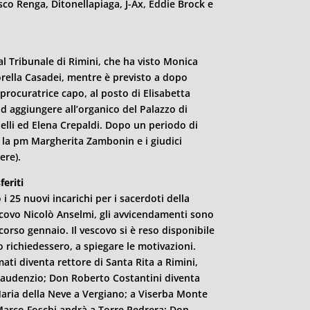
sco Renga, Ditonellapiaga, J-Ax, Eddie Brock e
al Tribunale di
Rimini
, che ha visto Monica
orella Casadei, mentre è previsto a dopo
i procuratrice capo, al posto di Elisabetta
ad aggiungere all’organico del Palazzo di
nelli ed Elena Crepaldi. Dopo un periodo di
i, la pm Margherita Zambonin e i giudici
ere).
feriti
 25 nuovi incarichi per i sacerdoti della
scovo Nicolò Anselmi, gli avvicendamenti sono
corso gennaio. Il vescovo si è reso disponibile
o richiedessero, a spiegare le motivazioni.
ati diventa rettore di Santa Rita a
Rimini
,
Gaudenzio; Don Roberto Costantini diventa
aria della Neve a Vergiano; a Viserba Monte
Marco Foschi andrà a Torre Pedrera; Don