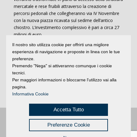
mercatale e rese fruibili attraverso la creazione di
percorsi pedonali che collegheranno via IV Novembre
con la nuova piazza ricavata sul sedime dell’antico
chiostro. L’investimento complessivo è pari a circa 27
milioni di euro.
Il nostro sito utilizza cookie per offrirti una migliore
“Con l’ok da parte della Commissione, il progetto del
esperienza di navigazione e proposte in linea con le tue
nuovo Mercato Coperto compie un altro importante
preferenze.
passo in avanti, in attesa del parere dell’aula – spiega
Premendo "Nega" si attiveranno comunque i cookie
l’Assessore comunale Juri Magrini -. Siamo davanti a un
tecnici.
progetto architrave di questo mandato, che mira a
Per maggiori informazioni o bloccarne l'utilizzo vai alla
valorizzare la rete commerciale locale e la proposta
pagina.
enogastronomica della nostra terra, rendendo il
Informativa Cookie
Mercato uno spazio polifunzionale e all’avanguardia”.
Accetta Tutto
Buongiorno
:
Rimini
é una testata registrata presso il Tribunale di Rimini
|
Preferenze Cookie
registrazione n. 2 /28/02/2012
|
© 2024 buongiornoRimini
Privacy
Credits
|