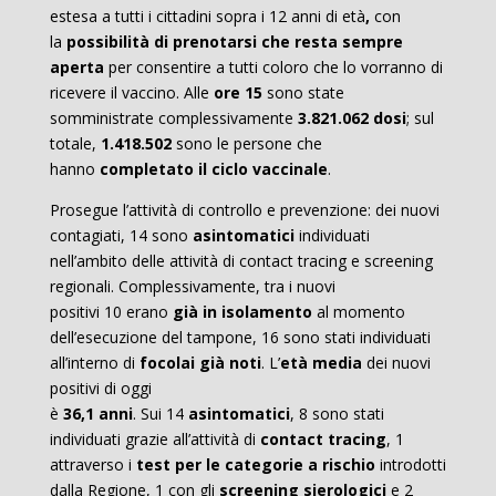
estesa a tutti i cittadini sopra i 12 anni di età
,
con
la
possibilità di prenotarsi che resta sempre
aperta
per consentire a tutti coloro che lo vorranno di
ricevere il vaccino. Alle
ore 15
sono state
somministrate complessivamente
3.821.062 dosi
; sul
totale,
1.418.502
sono le persone che
hanno
completato il ciclo vaccinale
.
Prosegue l’attività di controllo e prevenzione: dei nuovi
contagiati, 14 sono
asintomatici
individuati
nell’ambito delle attività di contact tracing e screening
regionali. Complessivamente, tra i nuovi
positivi 10
erano
già in isolamento
al momento
dell’esecuzione del tampone, 16 sono stati individuati
all’interno di
focolai già noti
. L’
età media
dei nuovi
positivi di oggi
è
36,1
anni
. Sui 14
asintomatici
, 8 sono stati
individuati grazie all’attività di
contact tracing
, 1
attraverso i
test per le categorie a rischio
introdotti
dalla Regione, 1 con gli
screening sierologici
e 2