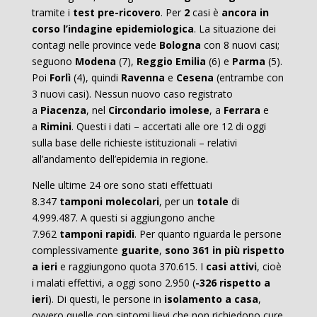
tramite i
test pre-ricovero
. Per
2
casi è
ancora in
corso l’indagine epidemiologica
. La situazione dei
contagi nelle province vede
Bologna
con 8 nuovi casi;
seguono
Modena
(7),
Reggio Emilia
(6) e
Parma
(5).
Poi
Forlì
(4), quindi
Ravenna
e
Cesena
(entrambe con
3 nuovi casi). Nessun nuovo caso registrato
a
Piacenza
, nel
Circondario imolese
, a
Ferrara
e
a
Rimini
. Questi i dati – accertati alle ore 12 di oggi
sulla base delle richieste istituzionali – relativi
all’andamento dell’epidemia in regione.
Nelle ultime 24 ore sono stati effettuati
8.347
tamponi molecolari
, per un
totale
di
4.999.487.
A questi si aggiungono anche
7.962
tamponi rapidi
. Per quanto riguarda le persone
complessivamente
guarite
,
sono 361 in più rispetto
a ieri
e raggiungono quota 370.615. I
casi attivi
, cioè
i malati effettivi, a oggi sono 2.950 (
-326 rispetto a
ieri
). Di questi, le persone in
isolamento a casa
,
ovvero quelle con sintomi lievi che non richiedono cure