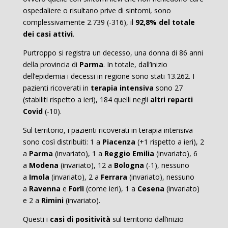
ospedaliere o risultano prive di sintomi, sono
complessivamente 2.739 (-316), il
92,8% del totale
dei casi attivi
.
Purtroppo si registra un decesso, una donna di 86 anni
della provincia di
Parma
. In totale, dall’inizio
dell’epidemia i decessi in regione sono stati 13.262. I
pazienti ricoverati in
terapia intensiva
sono 27
(stabiliti rispetto a ieri), 184 quelli negli
altri reparti
Covid
(-10).
Sul territorio, i pazienti ricoverati in terapia intensiva
sono così distribuiti: 1 a
Piacenza
(+1 rispetto a ieri), 2
a
Parma
(invariato), 1 a
Reggio Emilia
(invariato), 6
a
Modena
(invariato), 12 a
Bologna
(-1), nessuno
a
Imola
(invariato), 2 a
Ferrara
(invariato), nessuno
a
Ravenna
e
Forlì
(come ieri), 1 a
Cesena
(invariato)
e 2 a
Rimini
(invariato).
Questi i
casi di positività
sul territorio dall’inizio