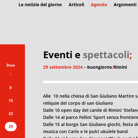
Le notizie del giorno
Articoli
Agenda
Argomenti
Eventi e
spettacoli
;
Dom
29 settembre 2024
– buongiorno
:
Rimini
1
8
Alle 10 nella chiesa di San Giuliano Martire 
15
reliquie del corpo di san Giuliano
Dalle 10 open day del canile di
Rimini
‘Stefan
22
Dalle 14 al parco Fellini ‘Sport senza frontiere
Dalle 15 al borgo San Giuliano giochi, festa 
29
musica con Carlo e le pulci ukulele band