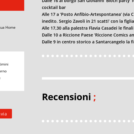
Dalle 16 al borgo San Giovanni ‘Bloch party’
cocktail bar
Alle 17 a ‘Posto Anfibio-Artespontanea’ (via 
inedito. Sergio Zavoli in 21 scatti’ con la figl
 tua Home
Alle 17,30 alla palestra Flavia Casadei le final
Dalle 10 a Riccione Paese ‘Riccione Comics 
Dalle 9 in centro storico a Santarcangelo la f
Rimini
orno
e
Recensioni
;