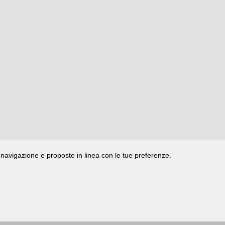
di navigazione e proposte in linea con le tue preferenze.
ata presso il Tribunale di Rimini
|
registrazione n. 2 /28/02/2012
|
© 2024 buongiorno