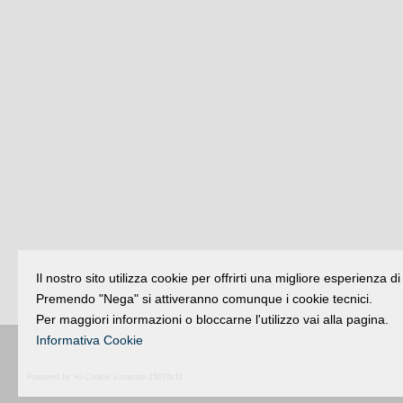
Il nostro sito utilizza cookie per offrirti una migliore esperienza 
Premendo "Nega" si attiveranno comunque i cookie tecnici.
Per maggiori informazioni o bloccarne l'utilizzo vai alla pagina.
Informativa Cookie
Buongiorno
:
Rimini
é una testata registr
Powered by Hi-Cookie v.master-15076cf1