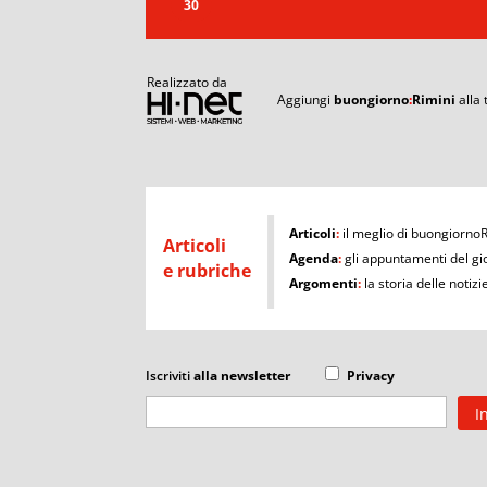
30
Realizzato da
Aggiungi
buongiorno
:
Rimini
alla
I
Articoli
:
il meglio di buongiorno
Articoli
Agenda
:
gli appuntamenti del gi
e rubriche
Argomenti
:
la storia delle notizi
Iscriviti
alla newsletter
Privacy