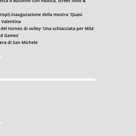
 festa d’autunno con musica, street food &
Crispi) inaugurazione della mostra ‘Quasi
ia Valentina
i del torneo di volley ‘Una schiacciata per Mila’
and Games’
iera di San Michele