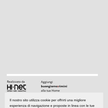
Realizzato da
Aggiungi
buongiorno
:
rimini
alla tua Home
Il nostro sito utilizza cookie per offrirti una migliore
Articoli
:
il meglio di buongiornoRimini
esperienza di navigazione e proposte in linea con le tue
Articoli